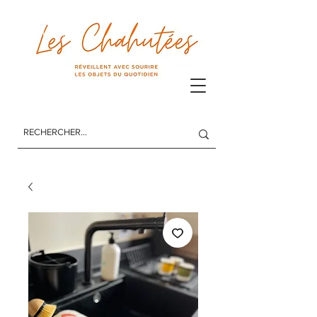
Les Chahutées