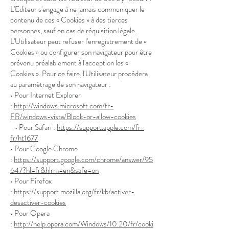
L'Editeur s'engage à ne jamais communiquer le
contenu de ces « Cookies » à des tierces
personnes, sauf en cas de réquisition légale.
L'Utilisateur peut refuser l'enregistrement de «
Cookies » ou configurer son navigateur pour être
prévenu préalablement à l'acception les «
Cookies ». Pour ce faire, l'Utilisateur procédera
au paramétrage de son navigateur :
• Pour Internet Explorer
:
http://windows.microsoft.com/fr-
FR/windows-vista/Block-or-allow-cookies
• Pour Safari :
https://support.apple.com/fr-
fr/ht1677
• Pour Google Chrome
:
https://support.google.com/chrome/answer/95
647?hl=fr&hlrm=en&safe=on
• Pour Firefox
:
https://support.mozilla.org/fr/kb/activer-
desactiver-cookies
• Pour Opera
:
http://help.opera.com/Windows/10.20/fr/cooki