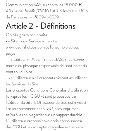
Communication SAS, au capital de 15 000 €
48 rue de Paradis, 75010 PARIS Inscrit au RCS
de Paris sous le n°
809460539
Article 2 - Définitions
On désignera par la suite:
• « Site » ou « Service » : le site
www.leschahutees.com
et l'ensemble de ses
pages.
• « Editeur » : Anne France BASLY, personne
morale ou physique responsable de l'édition et du
contenu du Site.
• « Utilisateur » : l'internaute visitant et utilisant
les Services du Site.
Les présentes Conditions Générales d’Utilisation
(ci-après les « CGU ») sont proposées par
l'Editeur du Site. L'Utilisateur du Site est invité à
lire attentivement ces CGU, à les imprimer
et/ou à les sauvegarder sur un support durable.
L'Utilisateur reconnaît avoir pris connaissance
des CGU et les accepte intégralement et sans