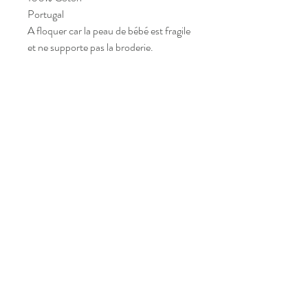
Portugal
A floquer car la peau de bébé est fragile
et ne supporte pas la broderie.
leschahutees@gmail.com
48 rue de Paradis
75010, Paris
Tel :
06 45 29 30 69
Poursuivons la discussion !