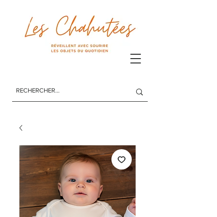
Les Chahutées