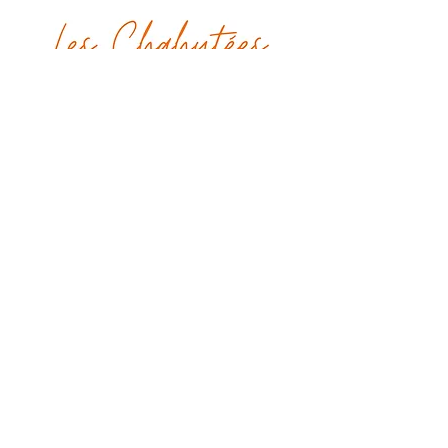
leschahutees@gmail.com
48 rue de Paradis
75010, Paris
Tel :
06 45 29 30 69
Poursuivons la discussion !
Envoyer
CGU