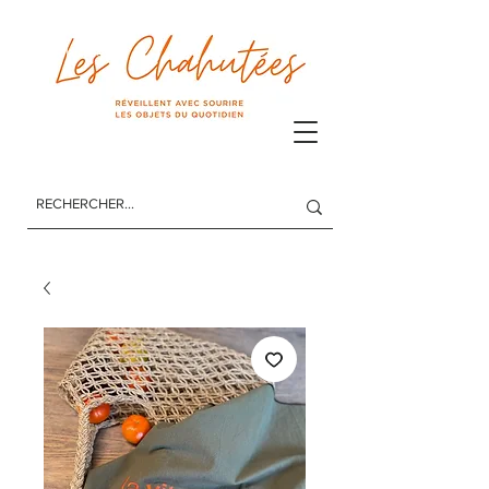
Les Chahutées