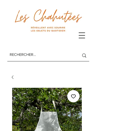
Les Chahutées