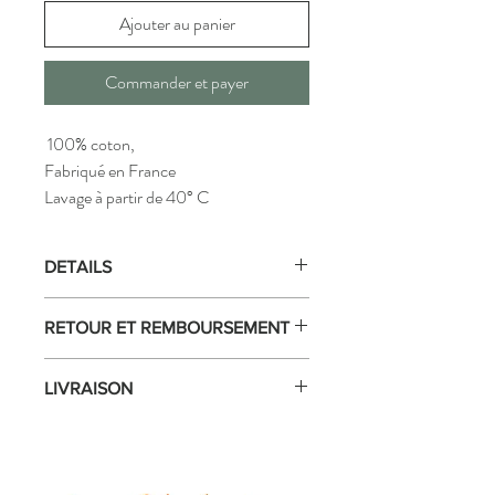
Ajouter au panier
Commander et payer
100% coton,
Fabriqué en France
Lavage à partir de 40° C
DETAILS
Repassage superflu
RETOUR ET REMBOURSEMENT
Accroche et étiquette d’entretien
Conseils d’entretien : 40°C dès le premier
Retour sous 14 jours.
lavage
LIVRAISON
Made in France
Livraison dans toute la France.