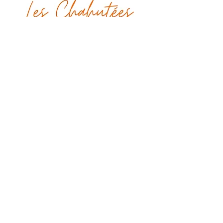
leschahutees@gmail.com
48 rue de Paradis
75010, Paris
Tel :
06 45 29 30 69
Poursuivons la discussion !
Envoyer
CGU
Mentions légales