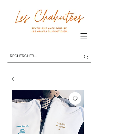
Les Chahutées