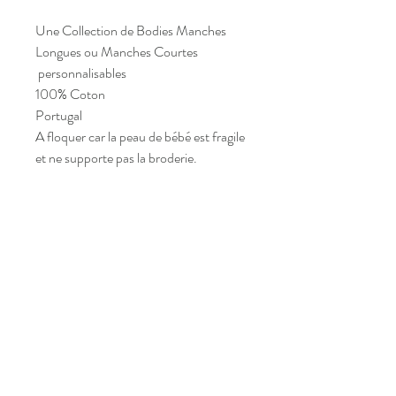
Une Collection de Bodies Manches
Longues ou Manches Courtes
personnalisables
100% Coton
Portugal
A floquer car la peau de bébé est fragile
et ne supporte pas la broderie.
leschahutees@gmail.com
48 rue de Paradis
75010, Paris
Tel :
06 45 29 30 69