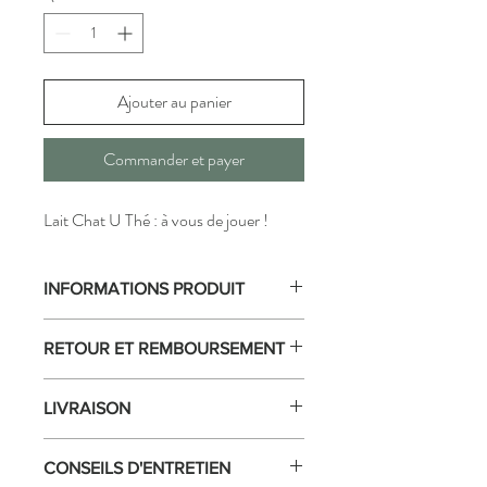
Ajouter au panier
Commander et payer
Lait Chat U Thé : à vous de jouer !
INFORMATIONS PRODUIT
Taille : 50 x 70 cm
RETOUR ET REMBOURSEMENT
Composition : 100% coton
Accroche et étiquette d’entretien
Retour sous 14 jours.
Conseils d’entretien : 40°C dès le premier
LIVRAISON
lavage
Origine : France
Livraison dans toute la France.
CONSEILS D'ENTRETIEN