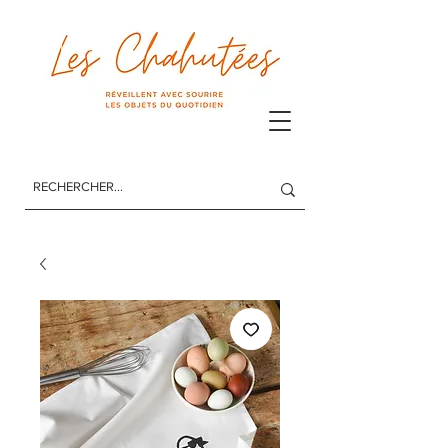
Les Chahutées