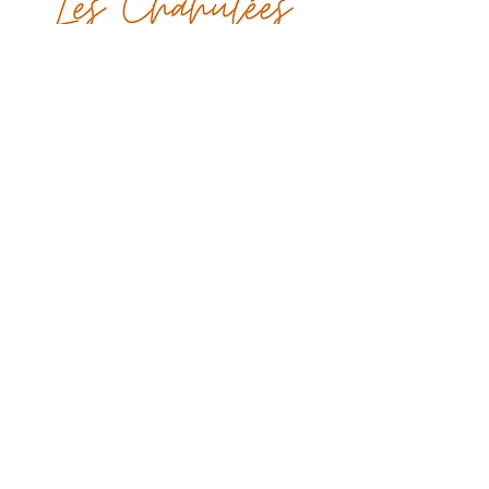
leschahutees@gmail.com
48 rue de Paradis
75010, Paris
Tel :
06 45 29 30 69
Poursuivons la discussion !
Envoyer
CGU
Mentions légales