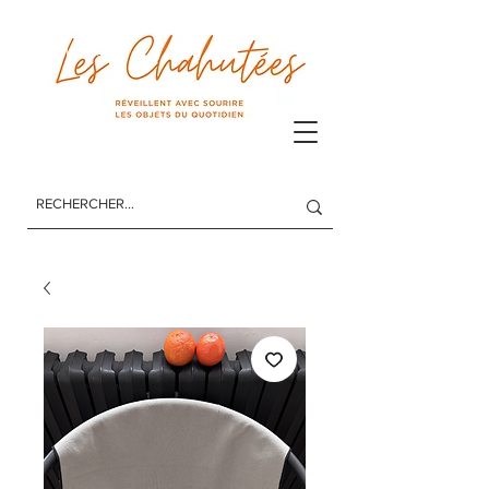
Les Chahutées