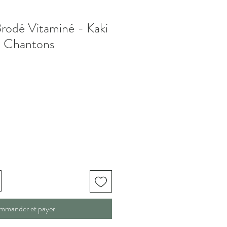
rodé Vitaminé - Kaki
t Chantons
mmander et payer