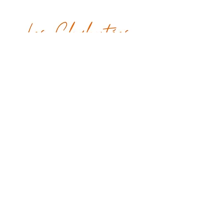
leschahutees@gmail.com
48 rue de Paradis
75010, Paris
Tel :
06 45 29 30 69
Poursuivons la discussion !
Envoyer