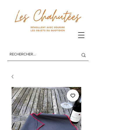
Les Chahutées