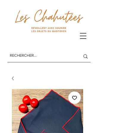
Les Chahutées