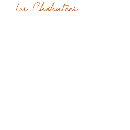
leschahutees@gmail.com
48 rue de Paradis
75010, Paris
Tel :
06 45 29 30 69
Poursuivons la discussion !
Envoyer
CGU